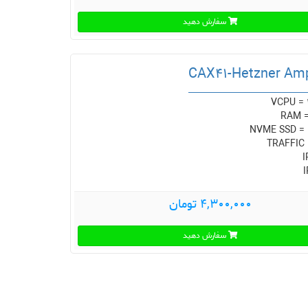
سفارش دهید
CAX41-Hetzner Am
VCPU = 
RAM 
NVME SSD =
TRAFFIC 
I
I
4,300,000 تومان
سفارش دهید