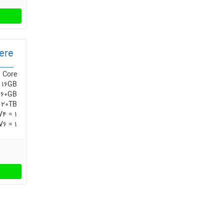
ere
 Core
 16GB
160GB
 20TB
V4 = 1
V6 = 1