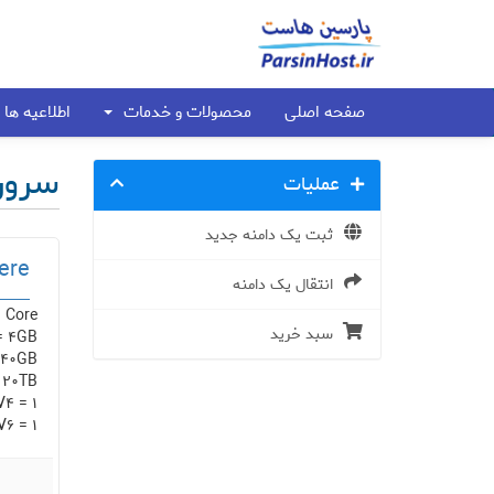
صفحه اصلی
محصولات و خدمات
اطلاعیه ها
سرور ا
عملیات
ثبت یک دامنه جدید
ere
انتقال یک دامنه
 Core
سبد خرید
= 4GB
 40GB
 20TB
V4 = 1
V6 = 1