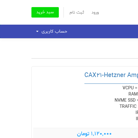
سبد خرید
ورود
ثبت نام
حساب کاربری
CAX21-Hetzner Am
VCPU = 
RAM
NVME SSD 
TRAFFIC 
I
I
1,120,000 تومان