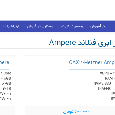
مرکز آموزش
وضعیت شبکه
همکاری در فروش
ارتباط با ما
بری فنلاند Ampere
pere
CAX11-Hetzner Amp
4 Core
VCPU = 2
 = 8GB
RAM 
= 80GB
NVME SSD =
= 20TB
TRAFFIC =
PV4 = 1
IP
PV6 = 1
IP
600,000 تومان