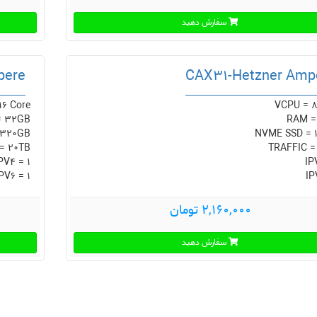
سفارش دهید
pere
CAX31-Hetzner Amp
16 Core
VCPU = 8
= 32GB
RAM =
 320GB
NVME SSD = 
= 20TB
TRAFFIC =
PV4 = 1
IP
PV6 = 1
IP
2,160,000 تومان
سفارش دهید